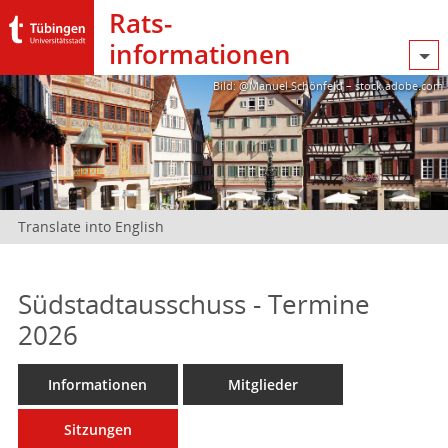
Rats­
informationen
Bild: @Manuel Schönfeld – stock.adobe.com
Translate into English
Südstadtausschuss - Termine
2026
Informationen
Mitglieder
Sitzungen