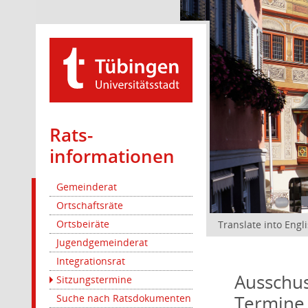
Rats­
informationen
Gemeinderat
Ortschaftsräte
Ortsbeiräte
Translate into Engl
Jugendgemeinderat
Integrationsrat
Ausschus
Sitzungstermine
Termine
Suche nach Ratsdokumenten