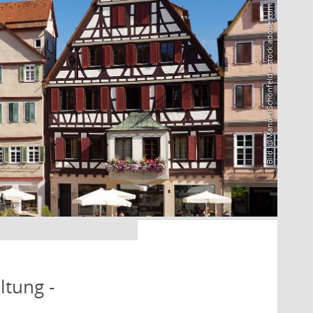
Bild: @Manuel Schönfeld – stock.adobe.com
ltung -