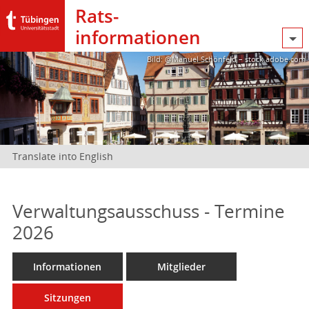
Rats­
informationen
Bild: @Manuel Schönfeld – stock.adobe.com
Translate into English
Verwaltungsausschuss - Termine
2026
Informationen
Mitglieder
Sitzungen