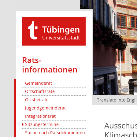
Rats­
informationen
Gemeinderat
Ortschaftsräte
Ortsbeiräte
Translate into Engl
Jugendgemeinderat
Integrationsrat
Ausschus
Sitzungstermine
Klimasc
Suche nach Ratsdokumenten