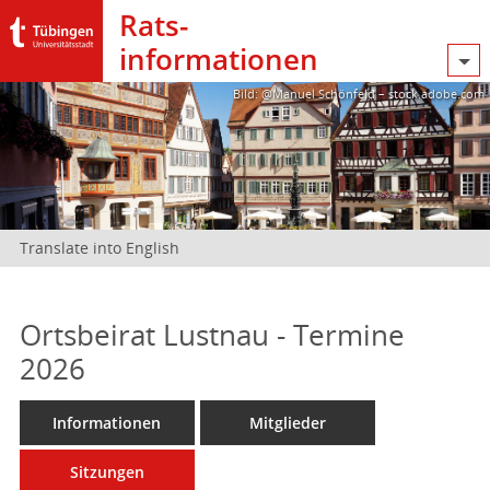
Rats­
informationen
Bild: @Manuel Schönfeld – stock.adobe.com
Translate into English
Ortsbeirat Lustnau - Termine
2026
Informationen
Mitglieder
Sitzungen