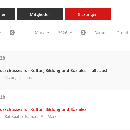
nen
Mitglieder
Sitzungen
März
2026
Aktuell
Gremi
026
usschusses für Kultur, Bildung und Soziales - fällt aus!
Sitzung fällt aus!
026
usschusses für Kultur, Bildung und Soziales
Ratssaal im Rathaus, Am Markt 1