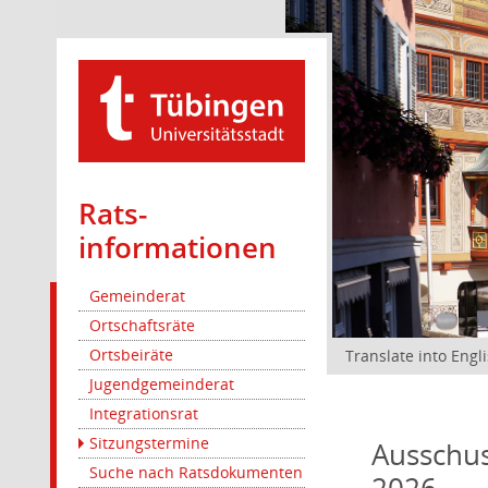
Rats­
informationen
Gemeinderat
Ortschaftsräte
Ortsbeiräte
Translate into Engl
Jugendgemeinderat
Integrationsrat
Sitzungstermine
Ausschus
Suche nach Ratsdokumenten