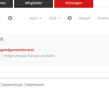
nen
Mitglieder
Sitzungen
April
2026
Aktuell
Gremi
26
Jugendgemeinderates
Hofgerichtssaal, Rathaus am Markt
Datenschutz
Impressum