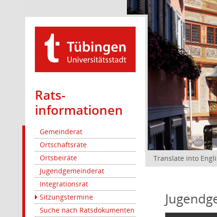
Rats­
informationen
Gemeinderat
Ortschaftsräte
Ortsbeiräte
Translate into Engl
Jugendgemeinderat
Integrationsrat
Jugendg
Sitzungstermine
Suche nach Ratsdokumenten