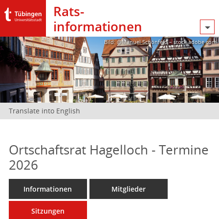
Rats­
informationen
Bild: @Manuel Schönfeld – stock.adobe.com
Translate into English
Ortschaftsrat Hagelloch - Termine
2026
Informationen
Mitglieder
Sitzungen