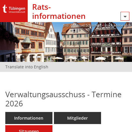
Rats­
informationen
Bild: @Manuel Schönfeld – stock.adobe.com
Translate into English
Verwaltungsausschuss - Termine
2026
Informationen
Mitglieder
Sitzungen