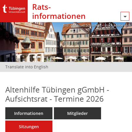
Rats­
informationen
Bild: @Manuel Schönfeld – stock.adobe.com
Translate into English
Altenhilfe Tübingen gGmbH -
Aufsichtsrat - Termine 2026
Informationen
Mitglieder
Sitzungen