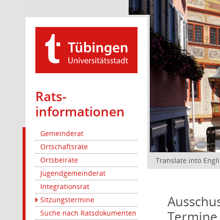
Rats­
informationen
Gemeinderat
Ortschaftsräte
Ortsbeiräte
Translate into Engl
Jugendgemeinderat
Integrationsrat
Ausschus
Sitzungstermine
Termine
Suche nach Ratsdokumenten