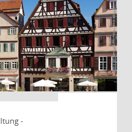
Bild: @Manuel Schönfeld – stock.adobe.com
ltung -