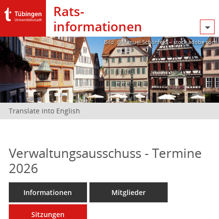
Rats­
informationen
Bild: @Manuel Schönfeld – stock.adobe.com
Translate into English
Verwaltungsausschuss - Termine
2026
Informationen
Mitglieder
Sitzungen