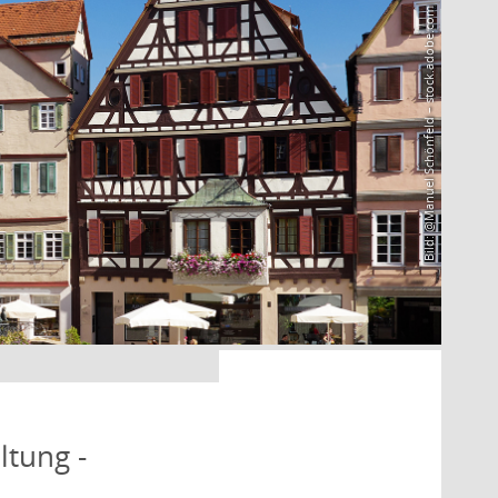
Bild: @Manuel Schönfeld – stock.adobe.com
ltung -