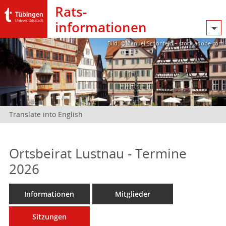
Rats­
informationen
Bild: @Manuel Schönfeld – stock.adobe.com
Translate into English
Ortsbeirat Lustnau - Termine
2026
Informationen
Mitglieder
Sitzungen