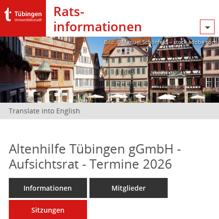
Rats­
informationen
Bild: @Manuel Schönfeld – stock.adobe.com
Translate into English
Altenhilfe Tübingen gGmbH -
Aufsichtsrat - Termine 2026
Informationen
Mitglieder
Sitzungen