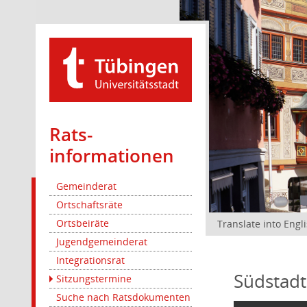
Rats­
informationen
Gemeinderat
Ortschaftsräte
Ortsbeiräte
Translate into Engl
Jugendgemeinderat
Integrationsrat
Südstadt
Sitzungstermine
Suche nach Ratsdokumenten