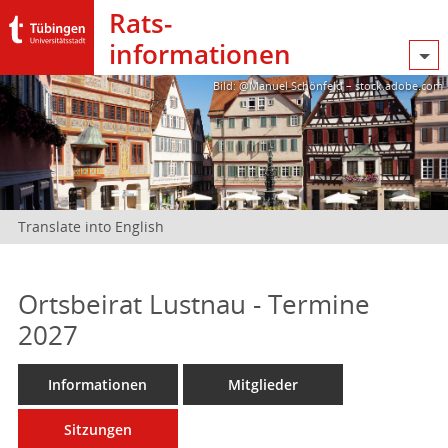
Rats­
informationen
Bild: @Manuel Schönfeld – stock.adobe.com
Translate into English
Ortsbeirat Lustnau - Termine
2027
Informationen
Mitglieder
Sitzungen