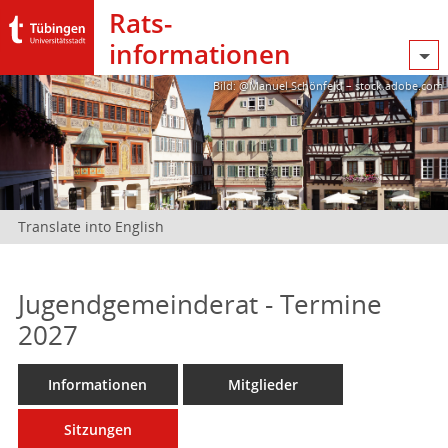
Rats­
informationen
Bild: @Manuel Schönfeld – stock.adobe.com
Translate into English
Jugendgemeinderat - Termine
2027
Informationen
Mitglieder
Sitzungen