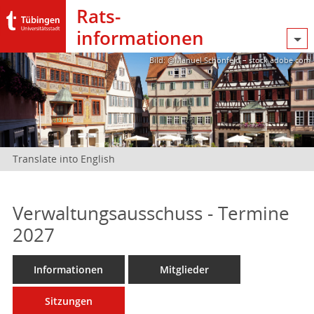
Rats­
informationen
Bild: @Manuel Schönfeld – stock.adobe.com
Translate into English
Verwaltungsausschuss - Termine
2027
Informationen
Mitglieder
Sitzungen