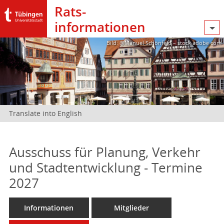
Rats­
informationen
Bild: @Manuel Schönfeld – stock.adobe.com
Translate into English
Ausschuss für Planung, Verkehr
und Stadtentwicklung - Termine
2027
Informationen
Mitglieder