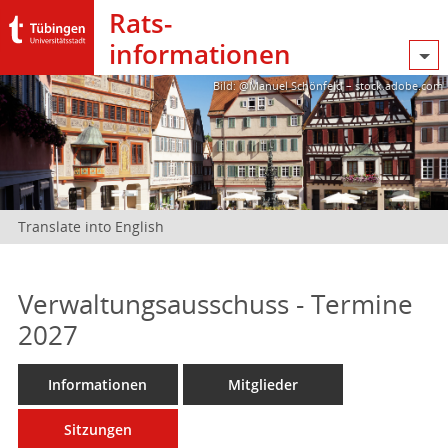
Rats­
informationen
Bild: @Manuel Schönfeld – stock.adobe.com
Translate into English
Verwaltungsausschuss - Termine
2027
Informationen
Mitglieder
Sitzungen