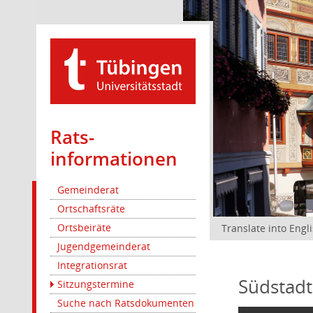
Rats­
informationen
Gemeinderat
Ortschaftsräte
Ortsbeiräte
Translate into Engl
Jugendgemeinderat
Integrationsrat
Südstadt
Sitzungstermine
Suche nach Ratsdokumenten