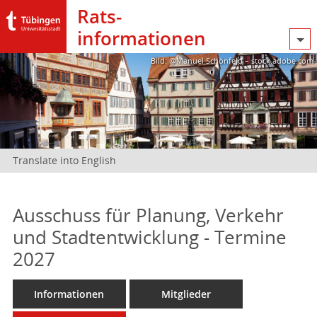
Rats­
informationen
Bild: @Manuel Schönfeld – stock.adobe.com
Translate into English
Ausschuss für Planung, Verkehr
und Stadtentwicklung - Termine
2027
Informationen
Mitglieder