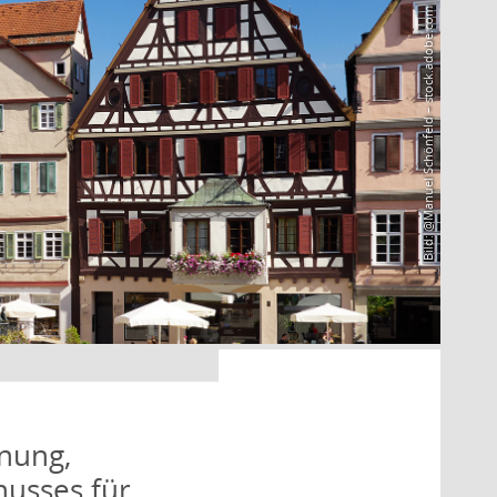
Bild: @Manuel Schönfeld – stock.adobe.com
nung,
husses für