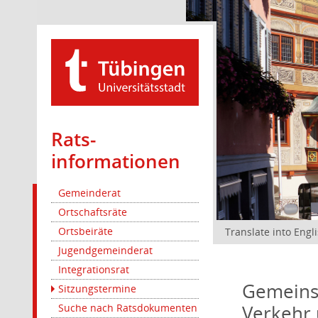
Rats­
informationen
Gemeinderat
Ortschaftsräte
Ortsbeiräte
Translate into Engl
Jugendgemeinderat
Integrationsrat
Gemeinsa
Sitzungstermine
Verkehr 
Suche nach Ratsdokumenten