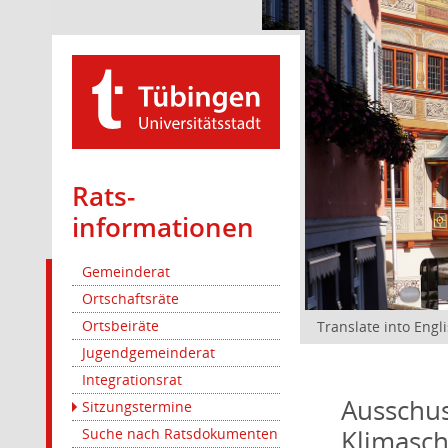
Rats­
informationen
Gemeinderat
Ortschaftsräte
Ortsbeiräte
Translate into Engl
Jugendgemeinderat
Integrationsrat
Ausschus
Sitzungstermine
Klimasc
Suche nach Ratsdokumenten