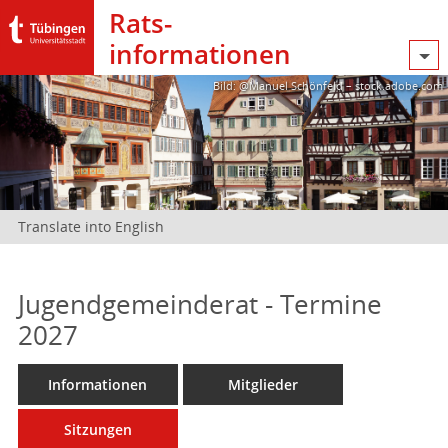
Rats­
informationen
Bild: @Manuel Schönfeld – stock.adobe.com
Translate into English
Jugendgemeinderat - Termine
2027
Informationen
Mitglieder
Sitzungen