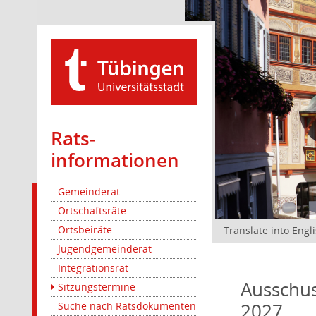
Rats­
informationen
Gemeinderat
Ortschaftsräte
Ortsbeiräte
Translate into Engl
Jugendgemeinderat
Integrationsrat
Ausschus
Sitzungstermine
2027
Suche nach Ratsdokumenten