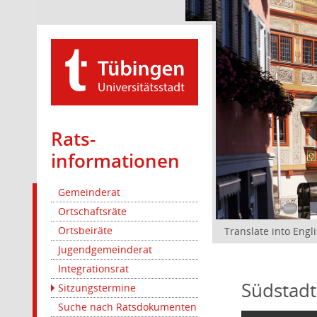
Rats­
informationen
Gemeinderat
Ortschaftsräte
Ortsbeiräte
Translate into Engl
Jugendgemeinderat
Integrationsrat
Südstadt
Sitzungstermine
Suche nach Ratsdokumenten