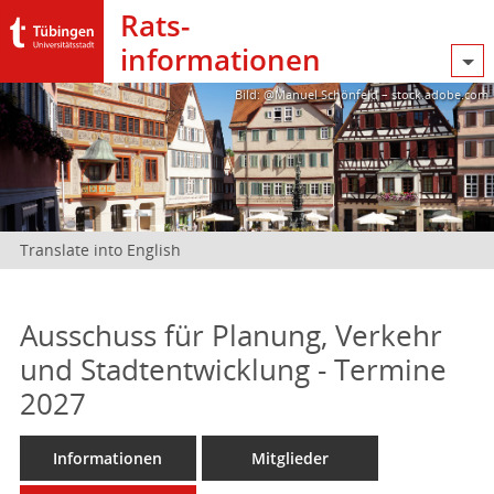
Rats­
informationen
Bild: @Manuel Schönfeld – stock.adobe.com
Translate into English
Ausschuss für Planung, Verkehr
und Stadtentwicklung - Termine
2027
Informationen
Mitglieder