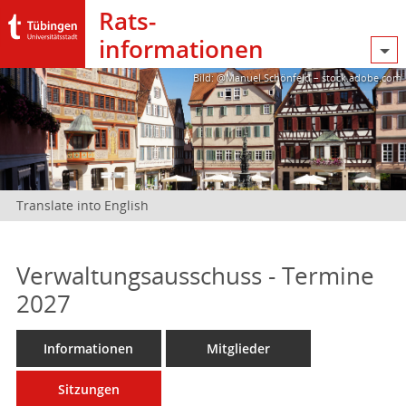
Rats­
informationen
Bild: @Manuel Schönfeld – stock.adobe.com
Translate into English
Verwaltungsausschuss - Termine
2027
Informationen
Mitglieder
Sitzungen