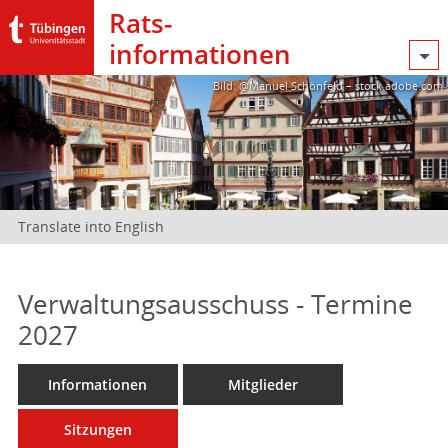
Rats­
informationen
Bild: @Manuel Schönfeld – stock.adobe.com
Translate into English
Verwaltungsausschuss - Termine
2027
Informationen
Mitglieder
Sitzungen