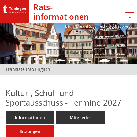
Rats­
informationen
Bild: @Manuel Schönfeld – stock.adobe.com
Translate into English
Kultur-, Schul- und
Sportausschuss - Termine 2027
Informationen
Mitglieder
Sitzungen