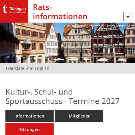
Rats­
informationen
Bild: @Manuel Schönfeld – stock.adobe.com
Translate into English
Kultur-, Schul- und
Sportausschuss - Termine 2027
Informationen
Mitglieder
Sitzungen