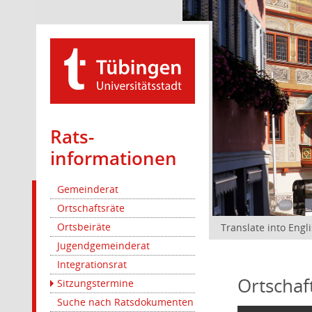
Rats­
informationen
Gemeinderat
Ortschaftsräte
Ortsbeiräte
Translate into Engl
Jugendgemeinderat
Integrationsrat
Ortschaf
Sitzungstermine
Suche nach Ratsdokumenten