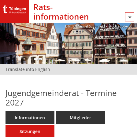
Rats­
informationen
Bild: @Manuel Schönfeld – stock.adobe.com
Translate into English
Jugendgemeinderat - Termine
2027
Informationen
Mitglieder
Sitzungen