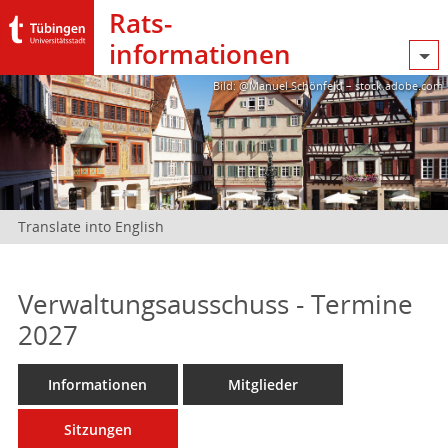
Rats­
informationen
Bild: @Manuel Schönfeld – stock.adobe.com
Translate into English
Verwaltungsausschuss - Termine
2027
Informationen
Mitglieder
Sitzungen