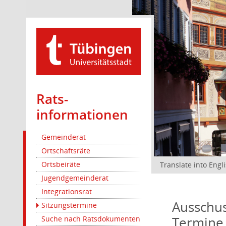
Rats­
informationen
Gemeinderat
Ortschaftsräte
Ortsbeiräte
Translate into Engl
Jugendgemeinderat
Integrationsrat
Ausschus
Sitzungstermine
Termine
Suche nach Ratsdokumenten