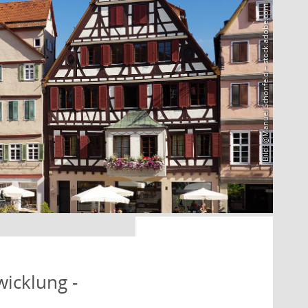
Bild: @Manuel Schönfeld – stock.adobe.com
icklung -