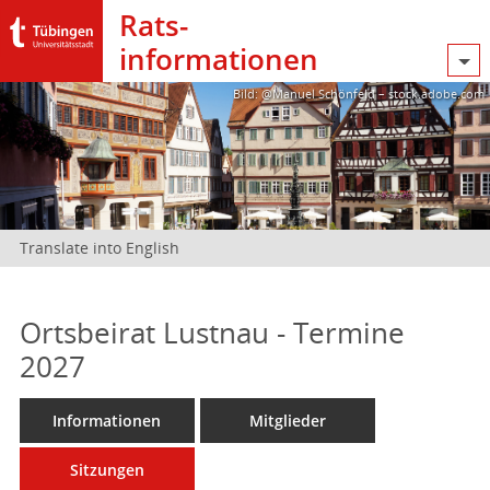
Rats­
informationen
Bild: @Manuel Schönfeld – stock.adobe.com
Translate into English
Ortsbeirat Lustnau - Termine
2027
Informationen
Mitglieder
Sitzungen