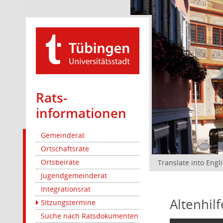
Rats­
informationen
Gemeinderat
Ortschaftsräte
Ortsbeiräte
Translate into Engl
Jugendgemeinderat
Integrationsrat
Altenhil
Sitzungstermine
Suche nach Ratsdokumenten