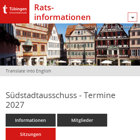
Rats­
informationen
Bild: @Manuel Schönfeld – stock.adobe.com
Translate into English
Südstadtausschuss - Termine
2027
Informationen
Mitglieder
Sitzungen