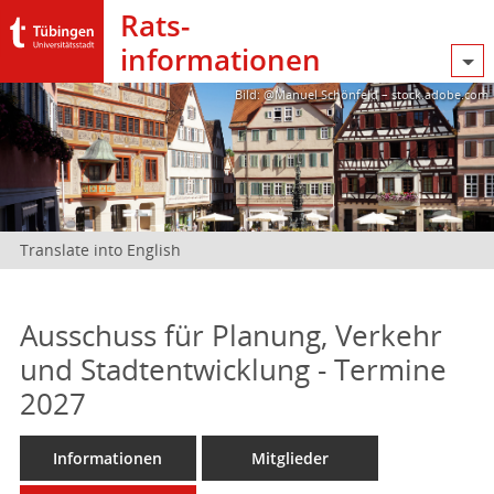
Rats­
informationen
Bild: @Manuel Schönfeld – stock.adobe.com
Translate into English
Ausschuss für Planung, Verkehr
und Stadtentwicklung - Termine
2027
Informationen
Mitglieder