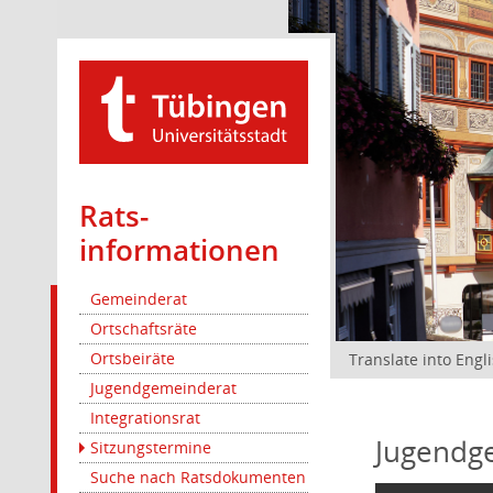
Rats­
informationen
Gemeinderat
Ortschaftsräte
Ortsbeiräte
Translate into Engl
Jugendgemeinderat
Integrationsrat
Jugendg
Sitzungstermine
Suche nach Ratsdokumenten