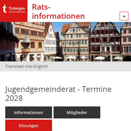
Rats­
informationen
Bild: @Manuel Schönfeld – stock.adobe.com
Translate into English
Jugendgemeinderat - Termine
2028
Informationen
Mitglieder
Sitzungen