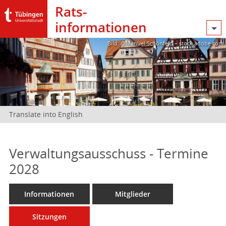
Rats­
informationen
Bild: @Manuel Schönfeld – stock.adobe.com
Translate into English
Verwaltungsausschuss - Termine
2028
Informationen
Mitglieder
Sitzungen