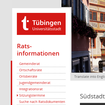
Rats­
informationen
Gemeinderat
Ortschaftsräte
Ortsbeiräte
Translate into Engl
Jugendgemeinderat
Integrationsrat
Südstadt
Sitzungstermine
Suche nach Ratsdokumenten