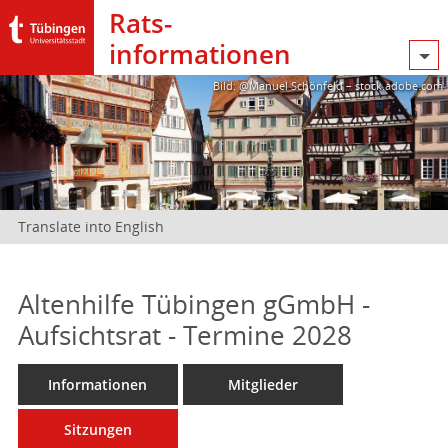
Rats­
informationen
Bild: @Manuel Schönfeld – stock.adobe.com
Translate into English
Altenhilfe Tübingen gGmbH -
Aufsichtsrat - Termine 2028
Informationen
Mitglieder
Sitzungen