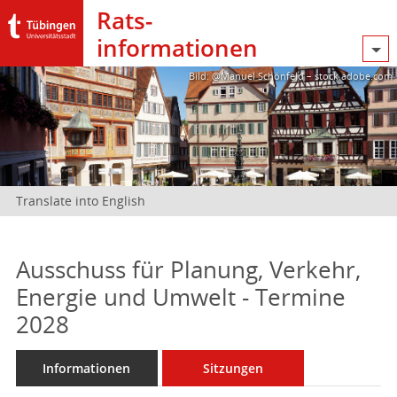
Rats­
informationen
Bild: @Manuel Schönfeld – stock.adobe.com
Translate into English
Ausschuss für Planung, Verkehr,
Energie und Umwelt - Termine
2028
Informationen
Sitzungen