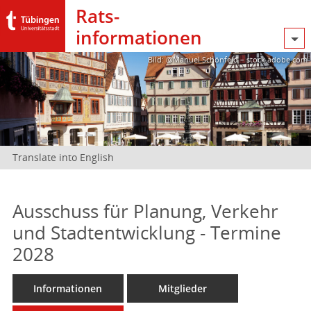
Rats­
informationen
Bild: @Manuel Schönfeld – stock.adobe.com
Translate into English
Ausschuss für Planung, Verkehr
und Stadtentwicklung - Termine
2028
Informationen
Mitglieder