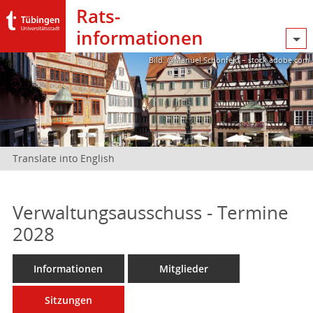
Rats­
informationen
Bild: @Manuel Schönfeld – stock.adobe.com
Translate into English
Verwaltungsausschuss - Termine
2028
Informationen
Mitglieder
Sitzungen