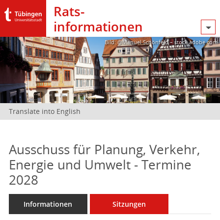
Rats­
informationen
Bild: @Manuel Schönfeld – stock.adobe.com
Translate into English
Ausschuss für Planung, Verkehr,
Energie und Umwelt - Termine
2028
Informationen
Sitzungen